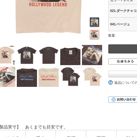
カラー / サイズ
021.ダークチャ
041.ベージュ
数量:
返品について
製品実寸】 あくまでも目安です。