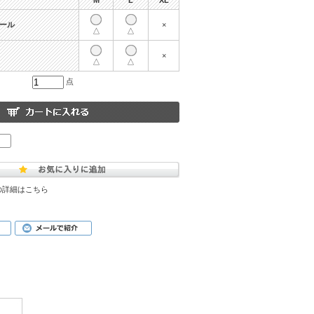
M
L
XL
コール
×
△
△
×
△
△
点
の詳細はこちら