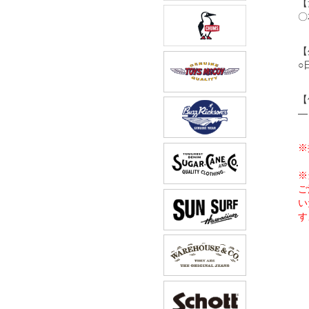
【
〇
【
○
【
―
※
※
ご
い
す