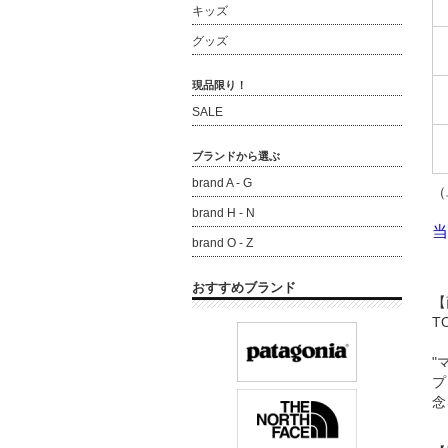
キッズ
グッズ
現品限り！
SALE
ブランドから選ぶ
brand A - G
（
brand H - N
当
brand O - Z
おすすめブランド
【
T
"
プ
念