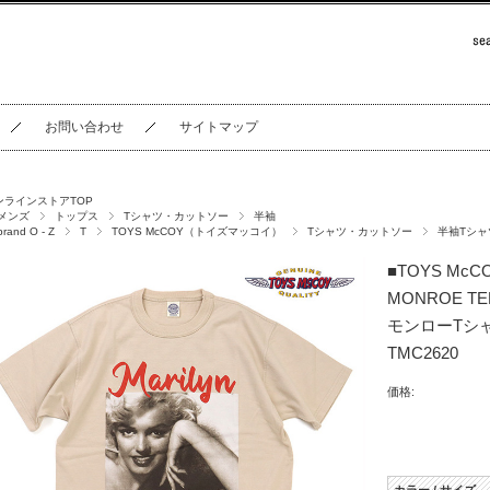
お問い合わせ
サイトマップ
ンラインストアTOP
メンズ
トップス
Tシャツ・カットソー
半袖
brand O - Z
T
TOYS McCOY（トイズマッコイ）
Tシャツ・カットソー
半袖Tシャ
■TOYS Mc
MONROE T
モンローTシ
TMC2620
価格: